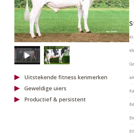
S
KI
Kl
Ge
Uitstekende fitness kenmerken
aA
Geweldige uiers
Ka
Productief & persistent
Bè
Be
Er