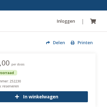
Inloggen
Wink
Delen
Printen
,00
per dosis
voorraad
ummer: 252230
n: reserveren
In winkelwagen