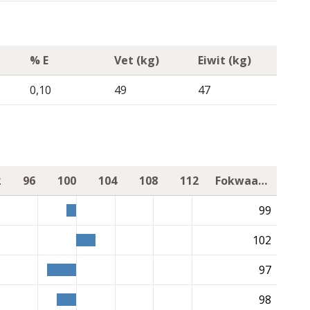
% E
Vet (kg)
Eiwit (kg)
0,10
49
47
2
96
100
104
108
112
Fokwaarde
99
102
97
98