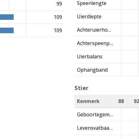
Speenlengte
99
Uierdiepte
109
Achteruierhoogte
109
Achterspeenplaatsing
Uierbalans
Ophangband
Stier
Kenmerk
88
9
Geboortegemak
Levensvatbaarheid