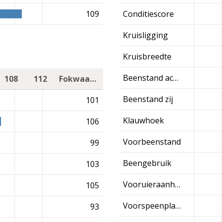
109
Conditiescore
Kruisligging
Kruisbreedte
Beenstand achter
108
112
Fokwaarde
Beenstand zij
101
Klauwhoek
106
Voorbeenstand
99
Beengebruik
103
Vooruieraanhechting
105
Voorspeenplaatsing
93