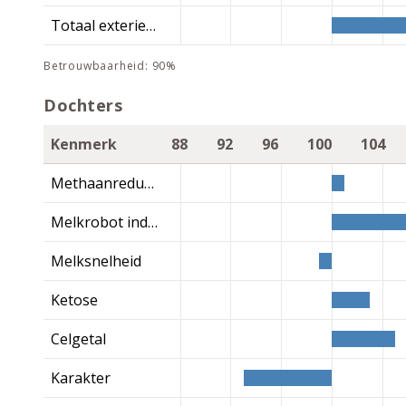
Totaal exterieur
betrouwbaarheid: 90%
Dochters
Kenmerk
88
92
96
100
104
Methaanreductie
Melkrobot index
Melksnelheid
Ketose
Celgetal
Karakter