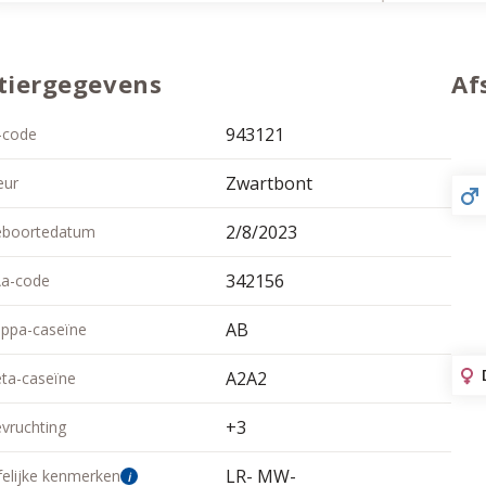
tiergegevens
Af
943121
-code
Zwartbont
eur
2/8/2023
boortedatum
342156
a-code
AB
ppa-caseïne
A2A2
ta-caseïne
+3
vruchting
LR- MW-
felijke kenmerken
i