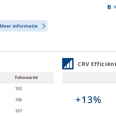
K
Meer informatie
CRV Efficiën
Fokwaarde
102
+13%
106
107