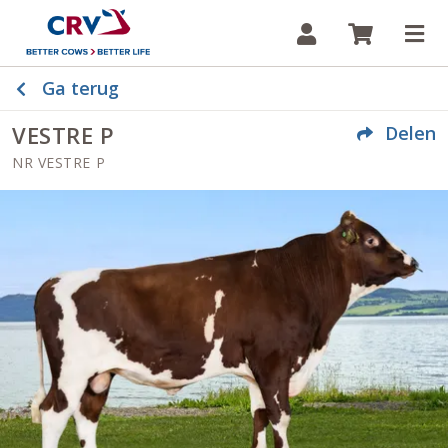
Inloggen
Winkelw
Op
Ga terug
VESTRE P
Delen
NR VESTRE P